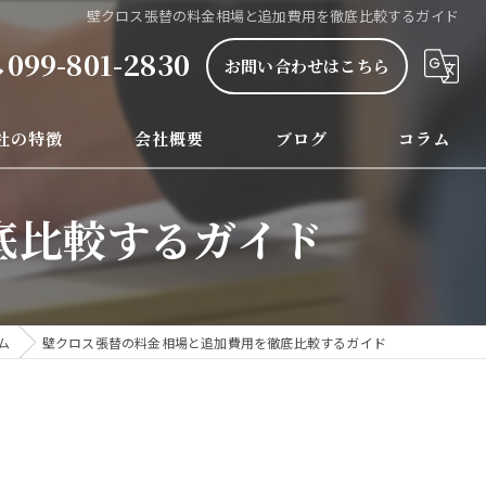
壁クロス張替の料金相場と追加費用を徹底比較するガイド
099-801-2830
お問い合わせはこちら
社の特徴
会社概要
ブログ
コラム
ル電化
漫画特集
底比較するガイド
レ
チン
ム
壁クロス張替の料金相場と追加費用を徹底比較するガイド