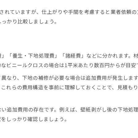
部屋の広さごとに異なる壁クロス張替え相場
目されていますが、仕上がりや手間を考慮すると業者依頼
壁クロス張替え費用を広さ別に比較する方法
しっかり比較しましょう。
追加費用を抑える壁クロス張替の工夫
壁クロス張替えで追加費用が発生する主な理由
家具移動や廃材処分での追加料金を抑える策
費」「養生・下地処理費」「諸経費」などに分かれます。
壁クロス張替え見積もりで確認したい項目
的なビニールクロスの場合は1平米あたり数百円からが目安
養生費や現地調査の壁クロス張替え料金対策
て異なり、下地の補修が必要な場合は追加費用が発生しま
壁クロス張替えの追加費用を予防する準備とは
。これらの費用構造を事前に理解しておくことで、見積も
壁クロス張替の料金比較で失敗を防ぐ方法
壁クロス張替え料金比較で後悔しない選び方
ない追加費用の存在です。例えば、壁紙剥がし後の下地処
複数業者の壁クロス張替え費用を比較するコツ
訳をしっかり確認しましょう。
壁クロス張替え見積もり比較時のチェックポイン
口コミや体験談から学ぶ壁クロス張替え費用対策