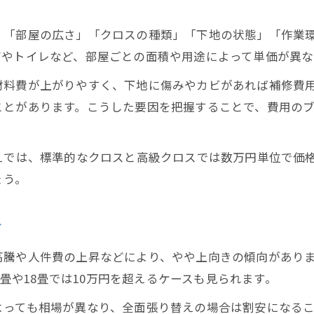
壁クロス張替えで失敗しない料金交渉のポイント
、「部屋の広さ」「クロスの種類」「下地の状態」「作業
壁紙張り替えをDIYで安く抑えるコツ
グやトイレなど、部屋ごとの面積や用途によって単価が異な
壁クロス張替えをDIYで行うメリットと費用効果
材料費が上がりやすく、下地に傷みやカビがあれば補修費
DIYでの壁クロス張替えに必要な道具と材料
ことがあります。こうした要因を把握することで、費用の
壁クロス張替えDIYの作業手順と基本ポイント
壁クロス張替え費用を抑える自力リフォーム術
えでは、標準的なクロスと高級クロスでは数万円単位で価
DIY壁クロス張替えで注意したい仕上がりの質
ょう。
ド
高騰や人件費の上昇などにより、やや上向きの傾向があり
0畳や18畳では10万円を超えるケースも見られます。
よっても相場が異なり、全面張り替えの場合は割安になる