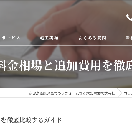
サービス
施工実績
よくある質問
当
オー
料金相場と追加費用を徹
トイ
キッ
鹿児島県鹿児島市のリフォームなら総設電業株式会社
コラ
浴室
内装
用を徹底比較するガイド