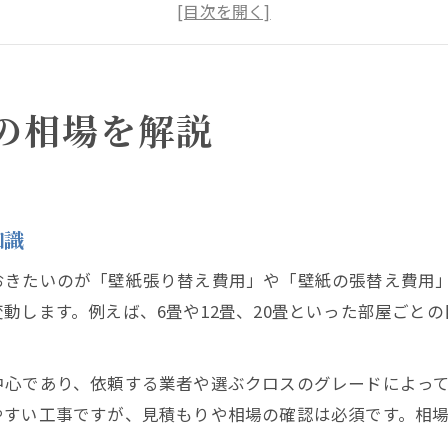
クロス張替え費用が変動する主な要因
壁クロス張替え費用相場の最新トレンド
壁クロス張替え見積もり時の注意点と相場
マンションでも安心なクロス張替え料金のポイント
の相場を解説
マンション壁クロス張替え費用の特徴と相場
共用部分に配慮したクロス張替え料金の注意点
マンションの壁クロス張替え依頼時のポイント
知識
壁クロス張替えで追加費用が発生しやすいケース
おきたいのが「壁紙張り替え費用」や「壁紙の張替え費用
マンションの壁クロス張替え費用を抑えるコツ
動します。例えば、6畳や12畳、20畳といった部屋ごと
部屋の広さ別で見る壁クロス張替の注意点
6畳部屋の壁クロス張替え費用と目安
中心であり、依頼する業者や選ぶクロスのグレードによっ
12畳部屋の壁クロス張替えで注目すべき点
やすい工事ですが、見積もりや相場の確認は必須です。相
20畳部屋の壁クロス張替え料金の考え方