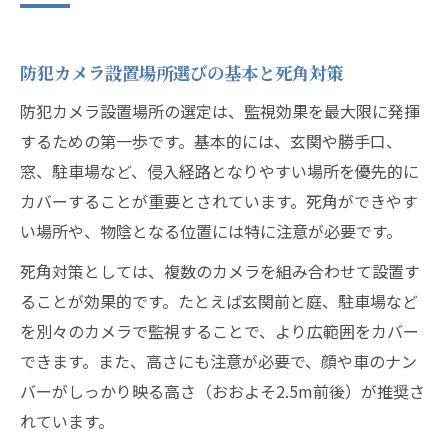
一戸建てに適した防犯カメラ設置位置の選
び方
防犯カメラ設置場所選びの基本と死角対策
駐車場や勝手口の防犯カメラ設置実践例
防犯カメラ設置場所の選定は、監視効果を最大限に発揮
防犯カメラ設置で重視すべき高さと角度
するための第一歩です。基本的には、玄関や勝手口、
設置場所マップで自宅周辺の死角を確認
窓、駐車場など、侵入経路となりやすい場所を優先的に
防犯カメラ設置補助金の活用ポイントを紹
カバーすることが重要とされています。死角ができやす
介
い場所や、物陰となる位置には特に注意が必要です。
高さや死角対策にこだわる設置位置の選び方
死角対策としては、複数のカメラを組み合わせて設置す
防犯カメラ設置高さの最適な目安と選び方
ることが効果的です。たとえば玄関前と庭、駐車場など
低い場所への防犯カメラ設置時の注意点
を別々のカメラで監視することで、より広範囲をカバー
死角を作らない防犯カメラ設置レイアウト
できます。また、高さにも注意が必要で、顔や車のナン
術
バーがしっかり映る高さ（おおよそ2.5m前後）が推奨さ
顔や車の識別を重視した防犯カメラ設置法
れています。