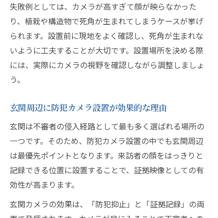
防犯カメラ設置で侵入経路を効果的に防ぐ
失敗例としては、カメラが高すぎて顔が映らなかった
方法
り、植栽や構造物で死角が生まれてしまうケースが挙げ
自宅の安全確保には防犯カメラの設置場所が鍵
られます。設置前に現地をよく確認し、死角が生まれな
防犯カメラ設置で自宅の死角を徹底カバー
いように工夫することが大切です。設置場所を決める際
には、実際にカメラの視野を確認しながら調整しましょ
侵入経路別に最適な防犯カメラ設置場所を
う。
解説
防犯カメラ設置場所の選び方で抑止力が変
玄関周辺に防犯カメラ設置が効果的な理由
わる
玄関は不審者の侵入経路として最も多く選ばれる場所の
一戸建ての防犯カメラ設置とプライバシー
一つです。そのため、防犯カメラ設置の中でも玄関周辺
配慮
は最優先ポイントとなります。来訪者の顔をはっきりと
防犯カメラ設置位置検索の活用方法と注意
記録できる位置に設置することで、証拠映像としての有
点
効性が高まります。
配慮と防犯力を両立するカメラ設置術
玄関カメラの効果は、「防犯抑止」と「証拠記録」の両
防犯カメラ設置で近隣トラブルを避ける工