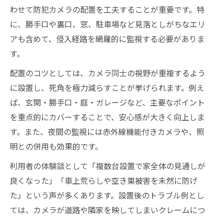
基礎
わせて防犯カメラの配置を工夫することが重要です。特
自分でできる防犯カメラ設置と失敗しない
に、勝手口や裏口、窓、駐車場など見落としがちなエリ
コツ
アも含めて、侵入経路を網羅的に監視する必要がありま
防犯カメラ設置で実現する安心の住まい作
す。
り
配置のコツとしては、カメラ同士の視野が重複するよう
防犯カメラ設置場所選びでトラブルを防ぐ
に設置し、死角を極力減らすことが挙げられます。例え
方法
ば、玄関・勝手口・庭・ガレージなど、主要なポイント
を重点的にカバーすることで、安心感が大きく向上しま
す。また、夜間の監視には赤外線機能付きカメラや、照
明との併用も効果的です。
利用者の体験談として「複数台設置で家全体の見通しが
良くなった」「車上荒らしや空き巣被害を未然に防げ
た」という声が多くあります。設置後のトラブル例とし
ては、カメラが道路や隣家を映してしまいクレームにつ