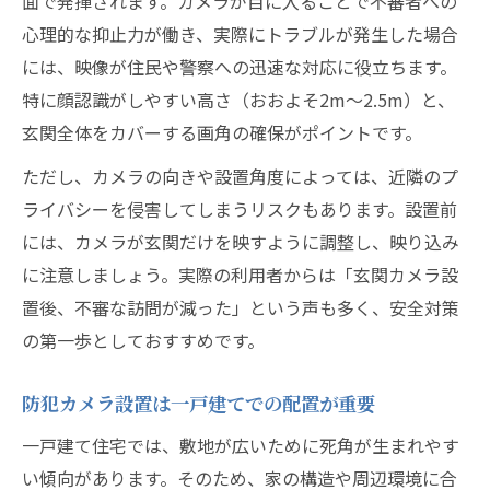
面で発揮されます。カメラが目に入ることで不審者への
夫
心理的な抑止力が働き、実際にトラブルが発生した場合
プライバシーを守る防犯カメラ設置場所の
には、映像が住民や警察への迅速な対応に役立ちます。
選定
特に顔認識がしやすい高さ（おおよそ2m～2.5m）と、
防犯カメラ設置場所と法律の基本ルール解
玄関全体をカバーする画角の確保がポイントです。
説
ただし、カメラの向きや設置角度によっては、近隣のプ
防犯カメラ設置時の撮影範囲と向きの注意
ライバシーを侵害してしまうリスクもあります。設置前
点
には、カメラが玄関だけを映すように調整し、映り込み
防犯カメラ設置で周辺住民と良好な関係を
に注意しましょう。実際の利用者からは「玄関カメラ設
築く
置後、不審な訪問が減った」という声も多く、安全対策
設置補助金や法律も考慮した実践的防犯カメラ
の第一歩としておすすめです。
活用
防犯カメラ設置補助金を利用する際の注意
防犯カメラ設置は一戸建てでの配置が重要
点
一戸建て住宅では、敷地が広いために死角が生まれやす
防犯カメラ設置時に知るべき法律と規制の
い傾向があります。そのため、家の構造や周辺環境に合