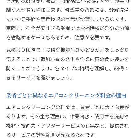
お掃除機能付きの場合、内部構造が複雑なため、作業時
間や人件費も増加します。料金差の背景には、分解洗浄
何年ごとに依頼すべきかとクリーニング事情
にかかる手間や専門技術の有無が影響しているのです。
エアコンクリーニングは何年周期が最適か
実際に、料金が安すぎる業者ではお掃除機能部分の分解
カビや臭い対策とクリーニング頻度の関係
を省略するケースもあるため、注意が必要です。
家庭用エアコンクリーニング事情を解説
見積もり段階で「お掃除機能付きかどうか」をしっかり
エアコンクリーニング相場と依頼タイミン
伝えることで、追加料金の発生や作業内容の食い違いを
グ
防ぐことができます。各タイプの相場を理解し、納得で
賃貸や引っ越し時のクリーニング頻度の目
きるサービスを選びましょう。
安
納得のエアコンクリーニングを選ぶコツ
業者ごとに異なるエアコンクリーニング料金の理由
相場を知り納得できるエアコンクリーニン
エアコンクリーニングの料金は、業者ごとに大きな差が
グ選び
あります。その主な理由は、作業内容・使用する洗剤や
料金だけでなく作業範囲も比較するポイン
機材・技術力・アフターサービスの有無など、提供され
ト
るサービスの質や範囲が異なるためです。