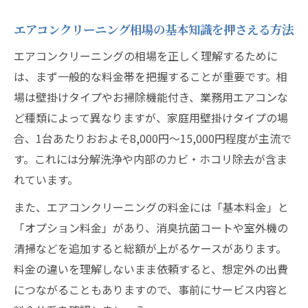
失敗しない業者選びと相場の見極め方
エアコンクリーニング相場の基本知識を押さえる方法
エアコンクリーニング業者比較で後悔しな
エアコンクリーニングの相場を正しく理解するために
い方法
は、まず一般的な料金帯を把握することが重要です。相
失敗しやすい業者選びのポイントと対策
場は壁掛けタイプやお掃除機能付き、業務用エアコンな
追加料金の発生条件と相場の見極め方
ど種類によって異なりますが、家庭用壁掛けタイプの場
口コミだけに頼らない相場チェックのコツ
合、1台あたりおおよそ8,000円～15,000円程度が主流で
エアコンクリーニングでよくある失敗事例
す。これには分解洗浄や内部のカビ・ホコリ除去が含ま
の紹介
れています。
賃貸や退去時に知っておきたい相場情報
また、エアコンクリーニングの料金には「基本料金」と
賃貸のエアコンクリーニング相場と費用負
「オプション料金」があり、消臭抗菌コートや室外機の
担の注意点
清掃などを追加すると総額が上がるケースがあります。
退去時に必要なエアコンクリーニング相場
料金の違いを理解しないまま依頼すると、想定外の出費
の目安
につながることもありますので、事前にサービス内容と
原状回復で求められるクリーニング料金の