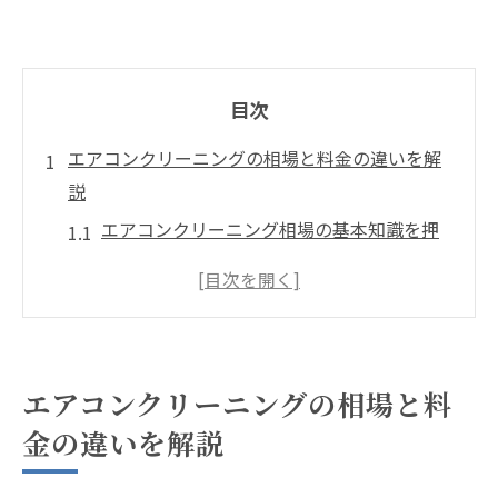
目次
エアコンクリーニングの相場と料金の違いを解
説
エアコンクリーニング相場の基本知識を押
さえる方法
壁掛けタイプとお掃除機能付きの相場比較
業者ごとに異なるエアコンクリーニング料
金の理由
エアコンクリーニングの相場と料
安いクリーニング料金の落とし穴と注意点
金の違いを解説
エアコンクリーニング相場の最新傾向と料
金目安