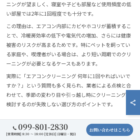
ニングが望ましく、寝室や子ども部屋など使用頻度の低
い部屋では2年に1回程度でも十分です。
この理由は、エアコン内部にカビやホコリが蓄積するこ
とで、冷暖房効率の低下や電気代の増加、さらには健康
被害のリスクが高まるためです。特にペットを飼ってい
る家庭や、喫煙者がいる場合は、より短い周期でのクリ
ーニングが必要となるケースもあります。
実際に「エアコンクリーニング 何年に1回やればいいで
すか？」という質問も多く見られ、業者による点検と合
わせて、季節の変わり目や引っ越し時にクリーニングを
検討するのが失敗しない選び方のポイントです。
カビや臭い対策とクリーニング頻度の関係
099-801-2830
お問い合わせはこちら
エアコン内部のカビや臭い対策は、定期的なクリーニン
[営業時間] 8:30 ～ 18:00 [定休日] 日曜日・祝日