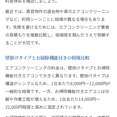
料金体系を確認しましょう。
実態
最近では、賃貸物件の退去時や車のエアコンクリーニン
賃貸契約書から読み解くエアコンクリーニ
グなど、利用シーンごとに相場が異なる場合もありま
ング相場
す。失敗を避けるためには、エアコンクリーニング業者
退去時にトラブルを防ぐ相場知識の重要性
の見積もりを複数比較し、相場感を掴んだうえで依頼す
完全分解や追加料金が総額に与える影響とは
ることが大切です。
エアコンクリーニング完全分解の相場を解
壁掛けタイプとお掃除機能付きの相場比較
説
追加オプション料金が総額を左右する理由
エアコンクリーニングの料金は、壁掛けタイプとお掃除
機能付きエアコンで大きく異なります。壁掛けタイプは
抗菌・防カビコートの料金が相場に与える
構造がシンプルなため、1台あたり8,000円～12,000円が
影響
一般的な相場です。一方、お掃除機能付きエアコンは分
室外機洗浄など追加作業の相場チェック方
解や作業工程が増えるため、1台あたり14,000円～
法
22,000円程度と高めに設定されています。
安い料金と完全分解のバランスをどう考え
るか